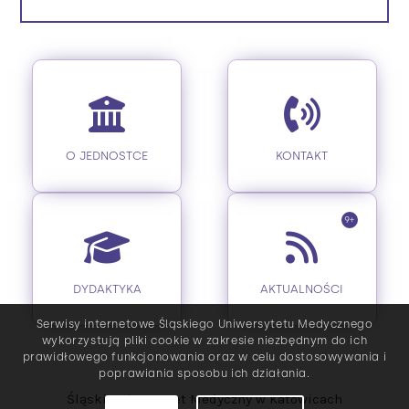
O JEDNOSTCE
KONTAKT
9+
DYDAKTYKA
AKTUALNOŚCI
Serwisy internetowe Śląskiego Uniwersytetu Medycznego
wykorzystują pliki cookie w zakresie niezbędnym do ich
prawidłowego funkcjonowania oraz w celu dostosowywania i
poprawiania sposobu ich działania.
Śląski Uniwersytet Medyczny w Katowicach