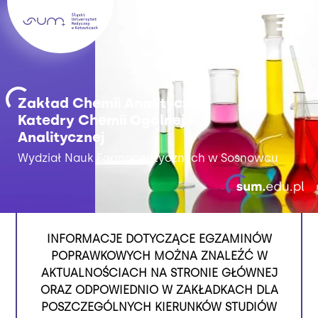
Zakład Chemii Analitycznej
Katedry Chemii Ogólnej i
Analitycznej
Wydział Nauk Farmaceutycznych w Sosnowcu
INFORMACJE DOTYCZĄCE EGZAMINÓW
POPRAWKOWYCH MOŻNA ZNALEŹĆ W
AKTUALNOŚCIACH NA STRONIE GŁÓWNEJ
ORAZ ODPOWIEDNIO W ZAKŁADKACH DLA
POSZCZEGÓLNYCH KIERUNKÓW STUDIÓW